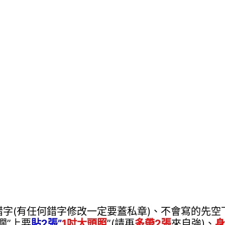
錯字(有任何錯字修改一定要蓋私章)、不會寫的先空
欄”上要
貼
2張”
1吋大頭照
”(請再
多帶2張
來自強)、
身