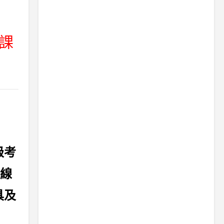
上課
級考
線
具及