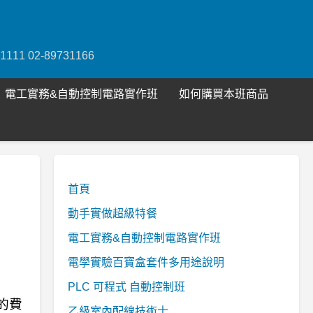
1 02-89731166
電工實務&自動控制電路實作班
如何購買本班商品
首頁
動手實做超級特餐
電工實務&自動控制電路實作班
電學實驗百寶盒套件多用途說明
PLC 可程式 自動控制班
的費
乙級室內配線技術士