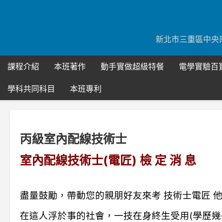
Skip
to
content
新北市三重區中央南路51
課程介紹
本班著作
動手實做超級特餐
電學實驗百
學科共同科目
本班專利
丙級室內配線技術士
室內配線技術士(電匠) 檢 定 消 息
盡量鼓勵，帶動您的親朋好友來考 技術士電匠 
在這人浮於事的社會，一技在身終生受用(學歷幾