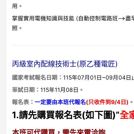
用。
掌握實用電機知識與技能 (自動控制電路班–>盡
照。
丙級室內配線技術士(原乙種電匠)
115年07月01日~09月04
國家考試報名日期：
115年11月08日
。
筆
試日期：
一定要由本班代報名
(只收件到9/4日)
報名表：
1.請先購買報名表(如下圖)”
全
本班可代購買，需先來電洽詢