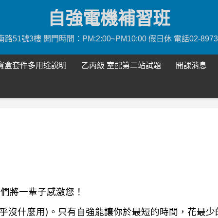
自強電機補習班
號3樓 開門時間：PM:2:00~PM10:00 假日休 電話02-8973111
寶盒套件多用途說明
乙丙級 室配第二站試題
開課消息
他們將一輩子感激您！
乎沒什麼用)。只有自強能讓你於最短的時間，花最少