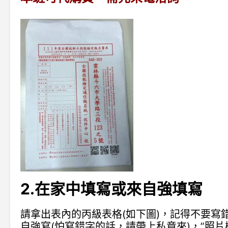
2.在家中填寫或來自強填寫
請拿出表內的丙級表格(如下圖)，記得不要寫
自強寫(怕寫錯字的話，請帶上私章來)，”照片