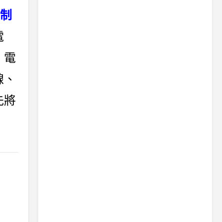
制
電
、電
線、
先將