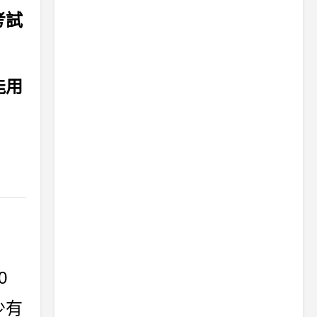
考試
能用
0
少有