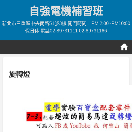
Skip
自強電機補習班
to
content
新北市三重區中央南路51號3樓 開門時間：PM:2:00~PM10:00
假日休 電話02-89731111 02-89731166
旋轉燈