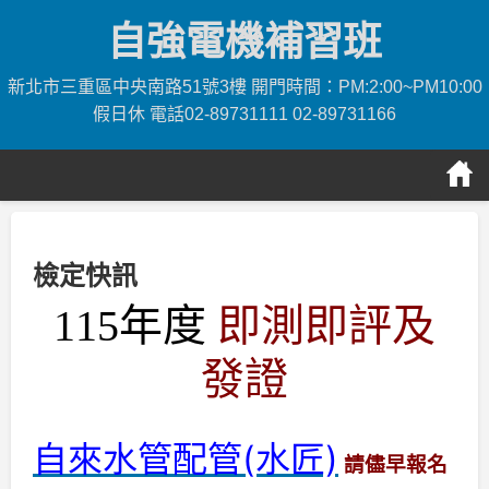
Skip
自強電機補習班
to
content
新北市三重區中央南路51號3樓 開門時間：PM:2:00~PM10:00
假日休 電話02-89731111 02-89731166
檢定快訊
115年度
即測即評及
發證
自來水管配管(水匠)
請儘早報名