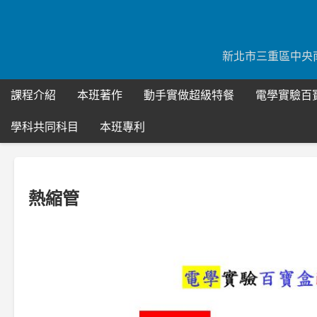
Skip
to
content
新北市三重區中央南路51
課程介紹
本班著作
動手實做超級特餐
電學實驗百
學科共同科目
本班專利
熱縮管