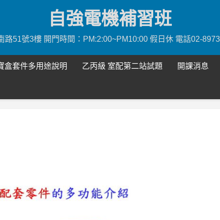
自強電機補習班
號3樓 開門時間：PM:2:00~PM10:00 假日休 電話02-8973111
寶盒套件多用途說明
乙丙級 室配第二站試題
開課消息