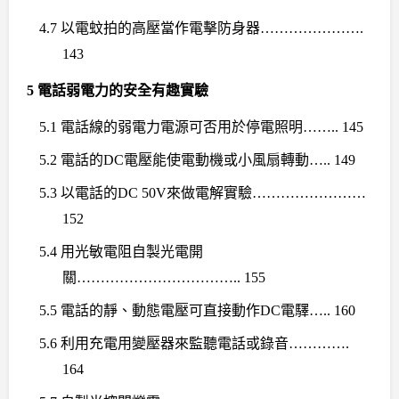
4.7
以電蚊拍的高壓當作電擊防身器
………………….
143
5
電話弱電力的安全有趣實驗
5.1
電話線的弱電力電源可否用於停電照明
…….. 145
5.2
電話的
DC
電壓能使電動機或小風扇轉動
….. 149
5.3
以電話的
DC 50V
來做電解實驗
……………………
152
5.4
用光敏電阻自製光電開
關
…………………………….. 155
5.5
電話的靜、動態電壓可直接動作
DC
電驛
….. 160
5.6
利用充電用變壓器來監聽電話或錄音
………….
164