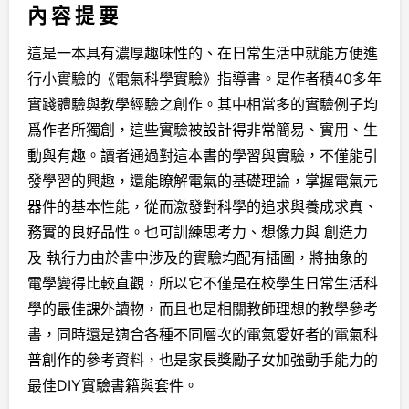
內 容 提 要
這是一本具有濃厚趣味性的、在日常生活中就能方便進
行小實驗的《電氣科學實驗》指導書。
是作者積
40
多年
實踐體驗與教學經驗之創作。其中相當多的實驗例子均
爲作者所獨創，這些實驗被設計得非常簡易、實用、生
動與有趣。
讀者通過對這本書的學習與實驗，不僅能引
發學習的興趣，還能瞭解電氣的基礎理論，掌握電氣元
器件的基本性能，從而激發對科學的追求與養成求真、
務實的良好品性。也可訓練思考力、想像力與 創造力
及 執行力由於書中涉及的實驗均配有插圖，將抽象的
電學變得比較直觀，所以它不僅是在校學生日常生活科
學的最佳課外讀物，而且也是相關教師理想的教學參考
書，同時還是適合各種不同層次的
電氣愛好者的電氣科
普創作的參考資料，也是家長獎勵子女加強動手能力的
最佳
DIY
實驗書籍與套件
。