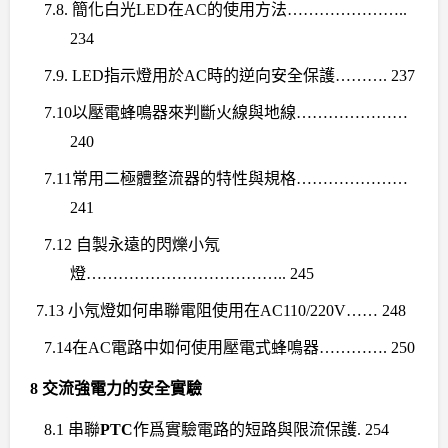
7.8.
簡化白光
LED
在
AC
的使用方法
…………………..
234
7.9. LED
指示燈用於
AC
時的逆向安全保護
………. 237
7.10
以壓電蜂鳴器來判斷火線與地線
…………………
240
7.11
常用
二極體整流器的特性與規格
…………………
241
7.12
自製永遠的閃爍小氖
燈
……………………………….. 245
7.13
小氖燈如何串聯電阻使用在
AC110/220V…… 248
7.14
在
AC
電路中如何使用壓電式蜂鳴器
…………. 250
8
交流強電力的安全實驗
8.1
串聯
PTC
作爲實驗電路的短路與限流保護
. 254