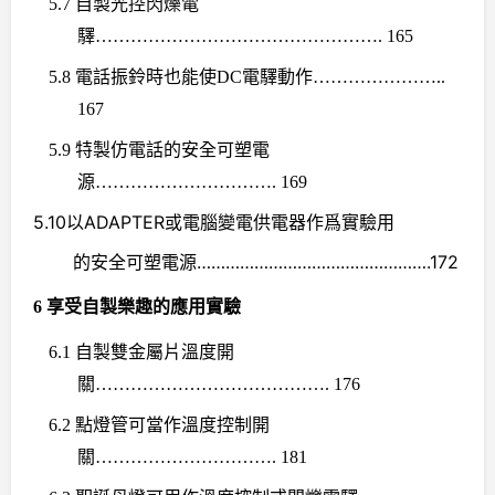
5.7
自製光控閃爍電
驛
…………………………………………. 165
5.8
電話振鈴時也能使
DC
電驛動作
…………………..
167
5.9
特製仿電話的安全可塑電
源
…………………………. 169
5.10
以
ADAPTER
或電腦
變電供電器
作爲實驗用
的
安全可
塑
電源
………………………………………….
172
6
享受自製樂趣的應用實驗
6.1
自製雙金屬片溫度開
關
…………………………………. 176
6.2
點燈管可當作溫度控制開
關
…………………………. 181