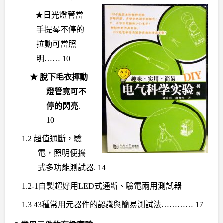
★日光燈管當
手提琴不停的
拉動可當照
明
…… 10
★
脫下毛衣揮動
燈管竟可不
停的閃亮
.
10
1.2
超值通斷，驗
電，照明便攜
式多功能測試器
. 14
1.2-1
自製超好用
LED
式通斷、驗電兩用測試器
1.3 43
種常用元器件的認識與簡易測試法
………… 17