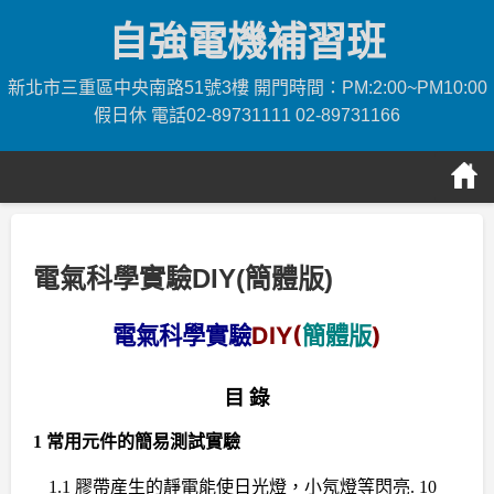
Skip
自強電機補習班
to
content
新北市三重區中央南路51號3樓 開門時間：PM:2:00~PM10:00
假日休 電話02-89731111 02-89731166
電氣科學實驗DIY(簡體版)
電氣科學實驗
DIY(
簡體版
)
目
錄
1
常用元件的簡易測試實驗
1.1
膠帶産生的靜電能使日光燈，小氖燈等閃亮
. 10