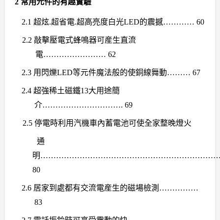
2
常用
元
件的有趣實驗
2.1
超炫
.
超省電
.
超高亮度白光
LED
的震撼
………… 60
2.2
敲擊壓電式蜂鳴器可産生直流
電
…………………… 62
2.3
用閃爍
LED
等元件魔法般的使銅線舞動
……… 67
2.4
超強稀土磁鐵
13
大用途簡
介
…………………………. 69
2.5
停電時利用汽機車內蓄電池可使全家整晚燈火
通
明
………………………………………………………………
80
2.6
居家到處都有交流電産生的磁場檢測
……………
83