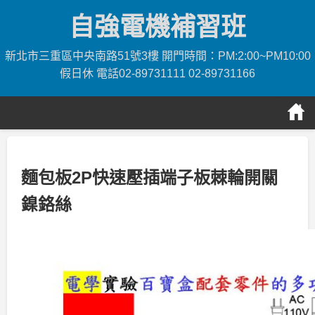
Skip
自強電機補習班
to
content
新北市三重區中央南路51號3樓 開門時間：PM:2:00~PM10:00
假日休 電話02-89731111 02-89731166
麵包板2P快速壓插端子板棘輪開關
鎳鉻絲