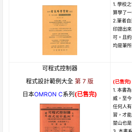
1. 學
算學了一
2.筆者
印證出來
可。且約
均是筆所
可程式控制器
程式設計範例大全
第 7 版
(已售完)
1. 本
日本
OMRON C
系列
(已售完)
威，至今
任何人有
習，才能
堃山也是
3. 本