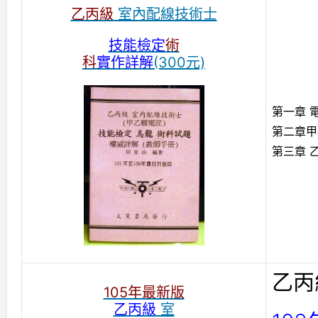
乙丙級
室內配線技術士
技能檢定
術
科
實作詳解
(300元)
第一章 
第二章甲
第三章 
乙丙
105年最新版
乙丙級
室