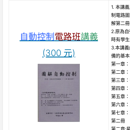
1. 本講
制電路圖
解第二冊
2.原為
自動控制
電路班
講義
時有學生
3.本講
(300 元)
備的基本
第一章：
第二章：
第三章：
第四章：
第五章：
第六章：
第七章：
第二冊
第二章: