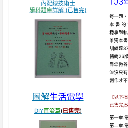
10
內配線技術士
學科題庫
詳解 (
已售完
)
每一題，
本 書 的
穩拿到執
唯獨本書
訓練達3
暢銷26
靠您做善
淹沒只有
創作才不
圖解
生活電學
《以下拙
已售完,
DIY
直流篇
(
已售完
)
第一章.
第二章.