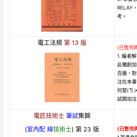
RELA
考。
電工法規
第 13 版
(已售完
1. 編
此獨創加
百遍，對
注在本書
何堃(ㄎ
試題加注
電匠技術士
筆試
集錦
(
室內配 線
技術士
) 第 23 版
(已售完再