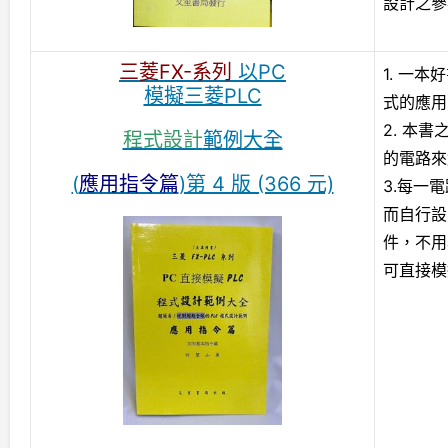
設計之參
三菱FX-系列
以PC
1. 一
模擬三菱PLC
式的應用
2. 本
程式設計
範例大全
的電路來
(
應用指令篇
)第 4 版 (366 元)
3.每一
而自行設
件，不用
可直接模