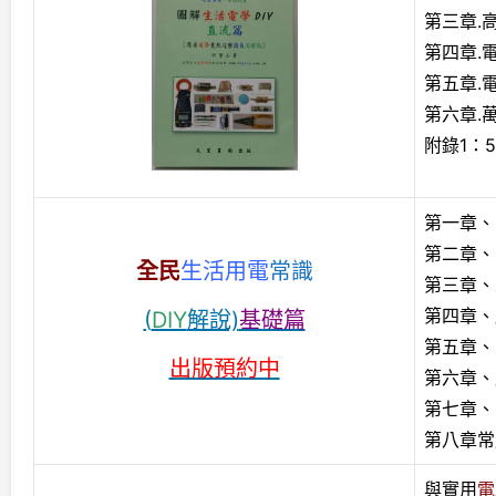
第三章.
第四章.
第五章.
第六章.
附錄1：
第一章、
第二章、
全民
生活用電
常識
第三章、
第四章、
(
DIY
解說)
基礎篇
第五章、
出版預約中
第六章、
第七章、
第八章常
與實用
電