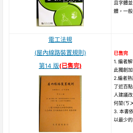
且字體並
體，一般
電工法規
(屋內線路裝置規則)
已售完
1. 編
第14 版
(已售完)
此獨創加
2.編者
了近百點
人建議改
何堃(ㄎ
3. 本
以最少的