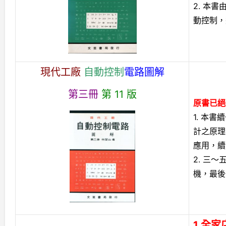
2. 本
動控制，
現代工廠
自動控制
電路圖解
第三冊
第 11 版
原書已絕
1. 本
計之原理
應用，續
2. 三
機，最後
1.全