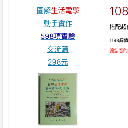
10
圖解
生活電學
動手實作
搭配
超
598項實驗
1198超
交流篇
讓您看的
298元