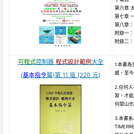
第六章 
第七章 
第八章：
附錄一：
附錄二：
可程式
控制器
程式設計範例
大全
1.本書
威，至今
(
基本指令
篇)第 11 版 (220 元)
2.任何
習，才能
何堃山也
3.本書
TIME