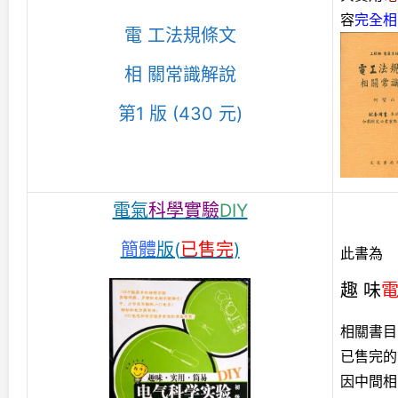
容
完全相
電 工法規條文
相 關常識解說
第1 版
(430 元)
電氣
科學實驗
DIY
簡體
版(
已售完
)
此書為
趣 味
相關書目
已售完的
因中間相