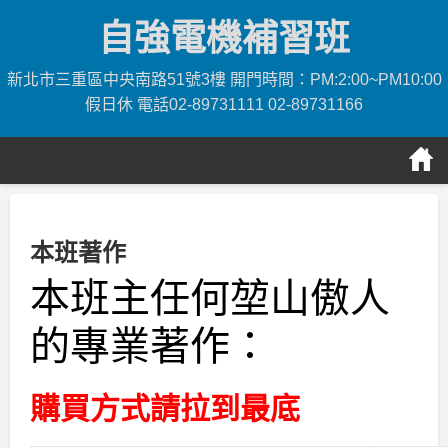
Skip
自強電機補習班
to
content
新北市三重區中央南路51號3樓 開門時間：PM:2:00~PM10:00
假日休 電話02-89731111 02-89731166
本班著作
本班主任何堃山傲人
的專業著作：
購買方式請拉到最底