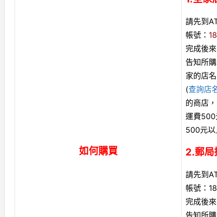
請先到A
帳號：
1
完成後來電
告知所購
家的店名
(
查詢店
的商店，
運費50
500元
如何購買
2.郵
請先到A
帳號：185
完成後來電
告知所購