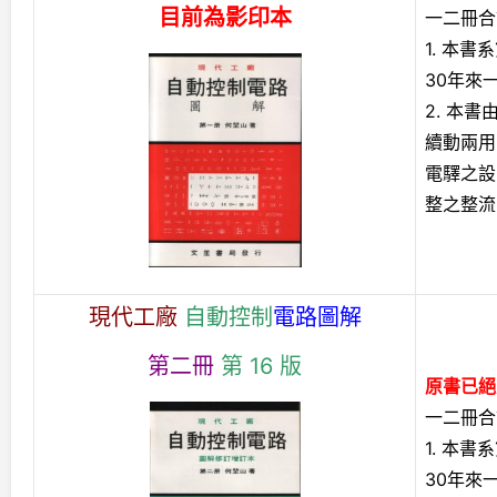
目前為影印本
一二冊合訂
1. 本
30年來
2. 本
續動兩用
電驛之設
整之整流
現代工廠
自動控制
電路圖解
第二冊
第 16 版
原書已絕
一二冊合訂
1. 本
30年來