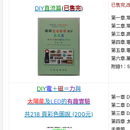
已售完,
DIY
直流篇
(
已售完
)
第一章.
第二章.
第三章.
第四章.
第五章.
第六章.
附錄1：
DIY
電
＋
磁
＝
力
與
第一章 
太陽能
及
LED
的
有趣實驗
第二章 
第三章 
共218 頁彩色圖說 (200元)
第四章 
手電筒