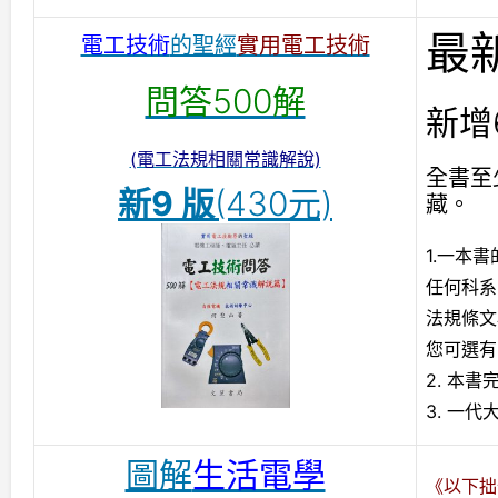
最
電工技術
的聖經
實用電工技術
問答500解
新增
(電工法規相關常識解說)
全書至
新9
版
(430元)
藏。
1.一本
任何科系
法規條文
您可選有
2. 本
3. 一
圖解
生活電學
《以下拙