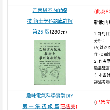
乙丙級室內配線
(此為8
技 術士學科題庫詳解
新版再
第25 版
(280元)
1. 針
分析：
(A)線
作 (D)
2. 作
驗最豐富
3. 本
詳述考場
趣味電氣科學實驗DIY
(
已售
第 一 集 初 級 篇
(已售完)