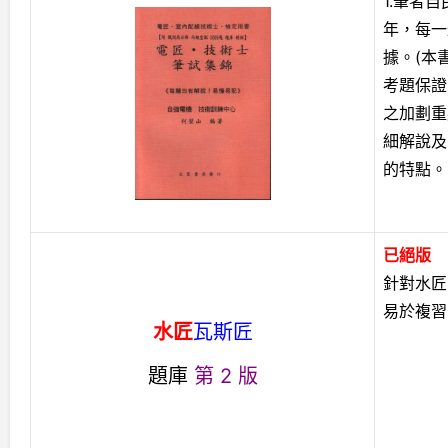
1.筆者
年，每一
據。(本
考題保證
之加劃重
細解說及
的特點。
已絕版
針對水匠
易於複習
水匠
瓦斯匠
題庫
第 2 版