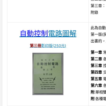
第三章：
附錄
此為自動
自動控制
電路圖解
第一版(
出書的，
第三冊
影印版(250元)
第一章
常
第二章
各
第三章
控
第四章
交
第五章
電
第六章
各
附
:單相
附
:各種